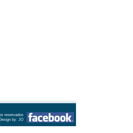
tos reservados
Design by: JO